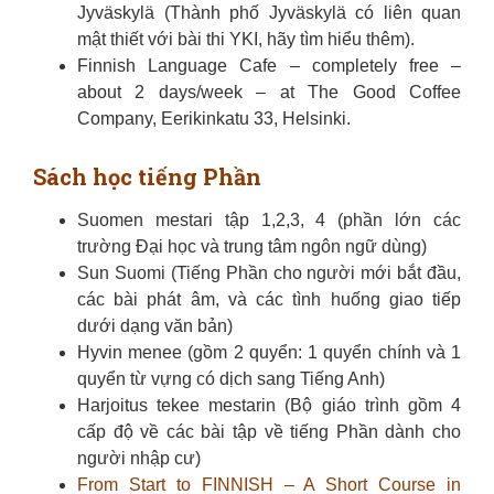
Jyväskylä (Thành phố Jyväskylä có liên quan
mật thiết với bài thi YKI, hãy tìm hiểu thêm).
Finnish Language Cafe – completely free –
about 2 days/week – at The Good Coffee
Company, Eerikinkatu 33, Helsinki.
Sách học tiếng Phần
Suomen mestari tập 1,2,3, 4 (phần lớn các
trường Đại học và trung tâm ngôn ngữ dùng)
Sun Suomi (Tiếng Phần cho người mới bắt đầu,
các bài phát âm, và các tình huống giao tiếp
dưới dạng văn bản)
Hyvin menee (gồm 2 quyển: 1 quyển chính và 1
quyển từ vựng có dịch sang Tiếng Anh)
Harjoitus tekee mestarin (Bộ giáo trình gồm 4
cấp độ về các bài tập về tiếng Phần dành cho
người nhập cư)
From Start to FINNISH – A Short Course in