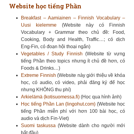
Website học tiếng Phần
Breakfast – Aamiainen – Finnish Vocabulary –
Uusi kielemme
(Website này có Finnish
Vocabulary + Grammar theo chủ đề: Food,
Cooking, Body and Health, Traffic…; có dịch
Eng-Fin, có đoạn hội thoại ngắn)
Vegetables / Study Finnish
(Website từ vựng
tiếng Phần theo topics nhưng ít chủ đề hơn, có
Foods & Drinks…)
Extreme Finnish
(Website này giới thiệu về khóa
học, có audio, có video, phải đăng ký để học
nhưng KHÔNG thu phí)
Arkielämä (kotisuomessa.fi)
(Học qua hình ảnh)
Học tiếng Phần Lan (lingohut.com)
(Website học
tiếng Phần miễn phí với hơn 100 bài học, có
audio và dịch Fin-Viet)
Suomi taskussa
(Website dành cho người mới
bắt đầu)