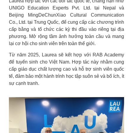
Laurea hợp tác với các đối tác quốc tế, chẳng hạn như
UNIGO Education Experts Pvt. Ltd. tại Nepal và
Beijing MingDeChunXiao Cultural Communication
Co., Ltd. tại Trung Quốc, để cung cấp các chương trình
cấp bằng và tổ chức các kỳ thi đầu vào riêng tại địa
phương. Mở rộng tầm ảnh hưởng toàn cầu và mang
lại cơ hội cho sinh viên trên toàn thế giới.
Từ năm 2025, Laurea sẽ kết hợp với RAB Academy
để tuyển sinh cho Việt Nam. Hợp tác này nhằm cung
cấp giáo dục chất lượng cao và hỗ trợ sinh viên quốc
tế, đảm bảo một hành trình học tập suôn sẻ và bổ ích, ít
sự cạnh tranh.