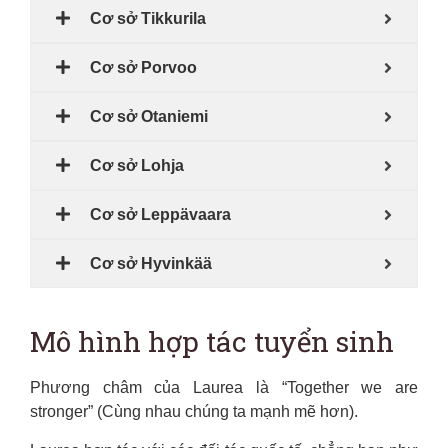
Cơ sở Tikkurila
Cơ sở Porvoo
Cơ sở Otaniemi
Cơ sở Lohja
Cơ sở Leppävaara
Cơ sở Hyvinkää
Mô hình hợp tác tuyển sinh
Phương châm của Laurea là “Together we are
stronger” (Cùng nhau chúng ta mạnh mẽ hơn).