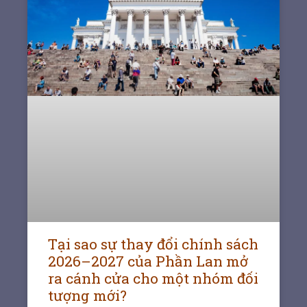
Tại sao sự thay đổi chính sách
2026–2027 của Phần Lan mở
ra cánh cửa cho một nhóm đối
tượng mới?