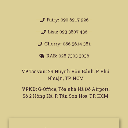
Fairy: 090 6917 926
Lisa: 093 3807 436
Cherry: 086 5614 381
RAB: 028 7303 3036
VP Tư vấn:
29 Huỳnh Văn Bánh, P. Phú
Nhuận, TP. HCM
VPKD:
G-Office, Tòa nhà Hà Đô Airport,
Số 2 Hồng Hà, P. Tân Sơn Hoà, TP. HCM