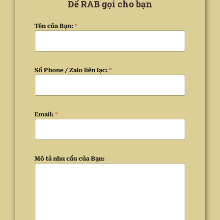
Để RAB gọi cho bạn
Tên của Bạn:
*
Số Phone / Zalo liên lạc:
*
Email:
*
Mô tả nhu cầu của Bạn: