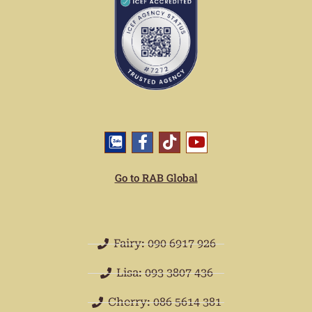
Go to RAB Global
Fairy: 090 6917 926
Lisa: 093 3807 436
Cherry: 086 5614 381