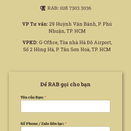
RAB: 028 7303 3036
VP Tư vấn:
29 Huỳnh Văn Bánh, P. Phú
Nhuận, TP. HCM
VPKD:
G-Office, Tòa nhà Hà Đô Airport,
Số 2 Hồng Hà, P. Tân Sơn Hoà, TP. HCM
Để RAB gọi cho bạn
Tên của Bạn:
*
Số Phone / Zalo liên lạc:
*