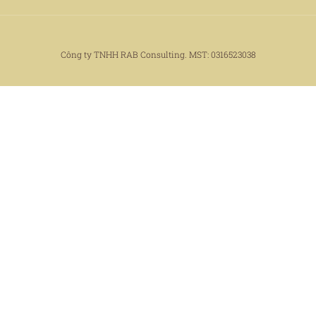
Công ty TNHH RAB Consulting. MST: 0316523038