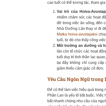
cao tuổi có thể tương tác, tham gia 
Vai trò của Hoiva-Avustaj
nhiệm chăm sóc các hoạt độn
đỡ trong việc ăn uống, đến cu
Nhà Dưỡng Lão thay vì đi đ
Matka hoiva-avustajaksi
chia
tuổi, từ đó cho thấy công vi
Môi trường an dưỡng và hỗ
lão còn tổ chức các hoạt độn
tuổi duy trì tinh thần lạc q
tại đây không chỉ cung cấp
giảm thiểu cảm giác cô đơn.
Yêu Cầu Ngôn Ngữ trong 
Để có thể làm việc hiệu quả trong 
Phần Lan là yếu tố bắt buộc. Việc h
bắt nhanh chóng nhu cầu của người 