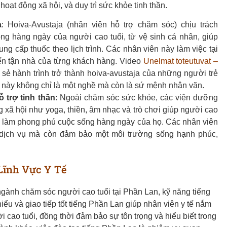
hoạt động xã hội, và duy trì sức khỏe tinh thần.
a
: Hoiva-Avustaja (nhân viên hỗ trợ chăm sóc) chịu trách
g hàng ngày của người cao tuổi, từ vệ sinh cá nhân, giúp
ng cấp thuốc theo lịch trình. Các nhân viên này làm việc tại
ến tận nhà của từng khách hàng. Video
Unelmat toteutuvat –
 sẻ hành trình trở thành hoiva-avustaja của những người trẻ
ệc này không chỉ là một nghề mà còn là sứ mệnh nhân văn.
 trợ tinh thần
: Ngoài chăm sóc sức khỏe, các viện dưỡng
g xã hội như yoga, thiền, âm nhạc và trò chơi giúp người cao
uan, làm phong phú cuộc sống hàng ngày của họ. Các nhân viên
 dịch vụ mà còn đảm bảo một môi trường sống hạnh phúc,
Lĩnh Vực Y Tế
ngành chăm sóc người cao tuổi tại Phần Lan, kỹ năng tiếng
iểu và giao tiếp tốt tiếng Phần Lan giúp nhân viên y tế nắm
cao tuổi, đồng thời đảm bảo sự tôn trọng và hiểu biết trong