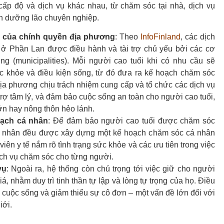
ấp độ và dịch vụ khác nhau, từ chăm sóc tại nhà, dịch vụ
ện dưỡng lão chuyên nghiệp.
ò của chính quyền địa phương
: Theo
InfoFinland
, các dịch
 ở Phần Lan được điều hành và tài trợ chủ yếu bởi các cơ
g (municipalities). Mỗi người cao tuổi khi có nhu cầu sẽ
ức khỏe và điều kiện sống, từ đó đưa ra kế hoạch chăm sóc
ịa phương chịu trách nhiệm cung cấp và tổ chức các dịch vụ
trợ tâm lý, và đảm bảo cuộc sống an toàn cho người cao tuổi,
ớn hay nông thôn hẻo lánh.
oạch cá nhân
: Để đảm bảo người cao tuổi được chăm sóc
cá nhân đều được xây dựng một kế hoạch chăm sóc cá nhân
iên y tế nắm rõ tình trạng sức khỏe và các ưu tiên trong việc
ịch vụ chăm sóc cho từng người.
vụ
: Ngoài ra, hệ thống còn chú trọng tới việc giữ cho người
á, nhằm duy trì tinh thần tự lập và lòng tự trọng của họ. Điều
g cuộc sống và giảm thiểu sự cô đơn – một vấn đề lớn đối với
iới.