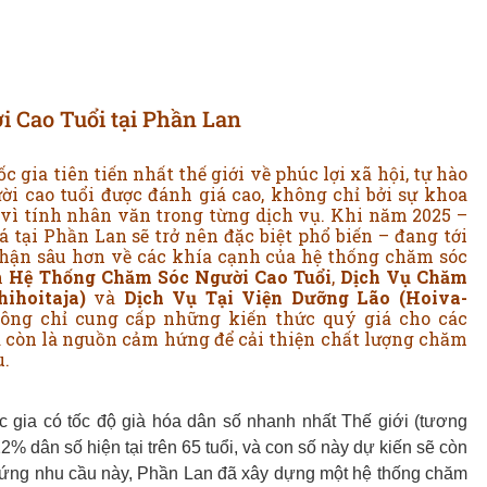
 Cao Tuổi tại Phần Lan
gia tiên tiến nhất thế giới về phúc lợi xã hội, tự hào
i cao tuổi được đánh giá cao, không chỉ bởi sự khoa
vì tính nhân văn trong từng dịch vụ. Khi năm 2025 –
tại Phần Lan sẽ trở nên đặc biệt phổ biến – đang tới
nhận sâu hơn về các khía cạnh của hệ thống chăm sóc
ồm
Hệ Thống Chăm Sóc Người Cao Tuổi
,
Dịch Vụ Chăm
ihoitaja)
và
Dịch Vụ Tại Viện Dưỡng Lão (Hoiva-
hông chỉ cung cấp những kiến thức quý giá cho các
à còn là nguồn cảm hứng để cải thiện chất lượng chăm
u.
 gia có tốc độ già hóa dân số nhanh nhất Thế giới (tương
 dân số hiện tại trên 65 tuổi, và con số này dự kiến sẽ còn
 ứng nhu cầu này, Phần Lan đã xây dựng một hệ thống chăm