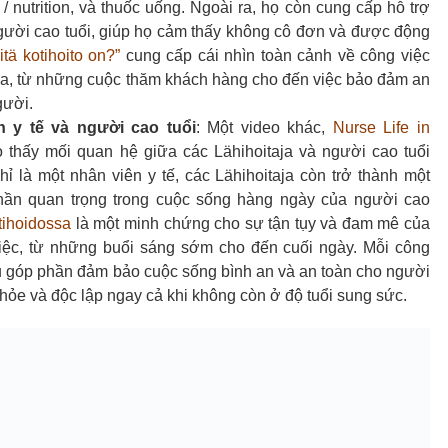
 nutrition, và thuốc uống. Ngoài ra, họ còn cung cấp hỗ trợ
người cao tuổi, giúp họ cảm thấy không cô đơn và được động
itä kotihoito on?”
cung cấp cái nhìn toàn cảnh về công việc
ja, từ những cuộc thăm khách hàng cho đến việc bảo đảm an
gười.
n y tế và người cao tuổi
: Một video khác,
Nurse Life in
o thấy mối quan hệ giữa các Lähihoitaja và người cao tuổi
ỉ là một nhân viên y tế, các Lähihoitaja còn trở thành một
phần quan trọng trong cuộc sống hàng ngày của người cao
tihoidossa
là một minh chứng cho sự tận tụy và đam mê của
việc, từ những buổi sáng sớm cho đến cuối ngày. Mỗi công
u góp phần đảm bảo cuộc sống bình an và an toàn cho người
 khỏe và độc lập ngay cả khi không còn ở độ tuổi sung sức.