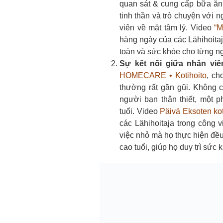
quan sát & cung cấp bữa ăn /
tinh thần và trò chuyện với 
viên về mặt tâm lý. Video
“M
hàng ngày của các Lähihoita
toàn và sức khỏe cho từng n
Sự kết nối giữa nhân viê
HOMECARE • Kotihoito
, ch
thường rất gần gũi. Không ch
người bạn thân thiết, một 
tuổi.
Video
Päivä Eksoten ko
các Lähihoitaja trong công 
việc nhỏ mà họ thực hiện đề
cao tuổi, giúp họ duy trì sức