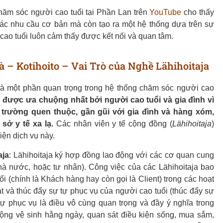
chăm sóc người cao tuổi tại Phần Lan trên
YouTube
cho thấy
ác nhu cầu cơ bản mà còn tạo ra một hệ thống dựa trên sự
cao tuổi luôn cảm thấy được kết nối và quan tâm.
 – Kotihoito – Vai Trò của Nghề Lähihoitaja
 là một phần quan trọng trong hệ thống chăm sóc người cao
ụ được ưa chuộng nhất bởi người cao tuổi và gia đình vì
 trường quen thuộc, gần gũi với gia đình và hàng xóm,
sở y tế xa lạ.
Các nhân viên y tế cộng đồng (
Lähihoitaja
)
iện dịch vụ này.
aja
: Lähihoitaja ký hợp đồng lao động với các cơ quan cung
nhà nước, hoặc tư nhân). Công việc của các Lähihoitaja bao
i (chính là Khách hàng hay còn gọi là Client) trong các hoạt
 và thúc đẩy sự tự phục vụ của người cao tuổi (thúc đẩy sự
tự phục vụ là điều vô cùng quan trọng và đầy ý nghĩa trong
động vệ sinh hằng ngày, quan sát điều kiện sống, mua sắm,