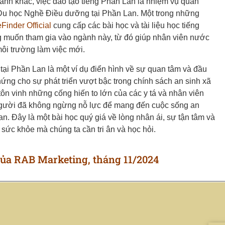
gành khác, việc đào tạo tiếng Phần Lan là nhiệm vụ quan
 Du học Nghề Điều dưỡng tại Phần Lan. Một trong những
Finder Official
cung cấp các bài học và tài liệu học tiếng
muốn tham gia vào ngành này, từ đó giúp nhân viên nước
môi trường làm việc mới.
tại Phần Lan là một ví dụ điển hình về sự quan tâm và đầu
ứng cho sự phát triển vượt bậc trong chính sách an sinh xã
 tôn vinh những cống hiến to lớn của các y tá và nhân viên
người đã không ngừng nỗ lực để mang đến cuộc sống an
an. Đây là một bài học quý giá về lòng nhân ái, sự tận tâm và
sức khỏe mà chúng ta cần tri ân và học hỏi.
của RAB Marketing, tháng 11/2024