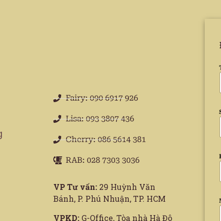
Fairy: 090 6917 926
Lisa: 093 3807 436
g
Cherry: 086 5614 381
RAB: 028 7303 3036
VP Tư vấn:
29 Huỳnh Văn
Bánh, P. Phú Nhuận, TP. HCM
VPKD:
G-Office, Tòa nhà Hà Đô