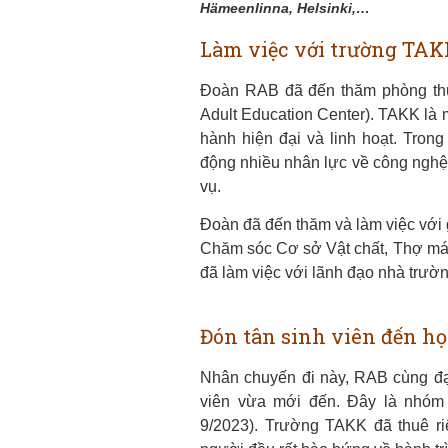
Hämeenlinna, Helsinki,…
Làm việc với trường TA
Đoàn RAB đã đến thăm phòng thự
Adult Education Center). TAKK là 
hành hiện đại và linh hoạt. Tron
động nhiều nhân lực về công nghệ,
vụ.
Đoàn đã đến thăm và làm việc với 
Chăm sóc Cơ sở Vật chất,
Thợ máy
đã làm việc với lãnh đạo nhà trườ
Chương
Chươ
Chư
Ch
Đón tân sinh viên đến họ
Nhân chuyến đi này, RAB cùng đạ
viên vừa mới đến. Đây là nhóm
9/2023). Trường TAKK đã thuê ri