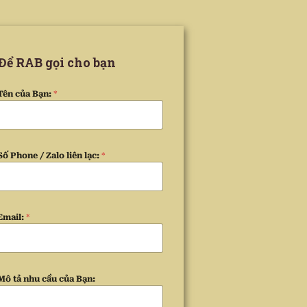
Để RAB gọi cho bạn
Tên của Bạn:
*
Số Phone / Zalo liên lạc:
*
Email:
*
Mô tả nhu cầu của Bạn: