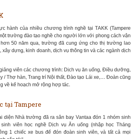
KK
c hành của nhiều chương trình nghề tại TAKK (Tampere
một trường đào tạo nghề cho người lớn với phong cách vận
g hơn 50 năm qua, trường đã cung ứng cho thị trường lao
 xây dựng, kinh doanh, dịch vụ thông tin và các ngành dịch
giảng viên các chương trình:
Dịch vụ ăn uống, Điều dưỡng,
 / Thợ hàn, Trang trí Nội thất, Đào tạo Lái xe,… Đoàn cũng
ng về kế hoạch mở rộng hợp tác.
 trình Chăm sóc Cơ sở vật chất
ng trình Thợ hàn / Thợ máy
ơng trình Trang trí Nội thất
ương trình Đào tạo Lái xe
Chương trình Điều dưỡng
c tại Tampere
i diện Nhà trường đã ra sân bay Vantaa đón 1 nhóm sinh
 sinh viên học nghề Dịch vụ Ăn uống (nhập học Tháng
êng 1 chiếc xe bus để đón đoàn sinh viên, và tất cả mọi