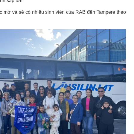
nh sắp tới!
ợc mở và sẽ có nhiều sinh viên của RAB đến Tampere theo