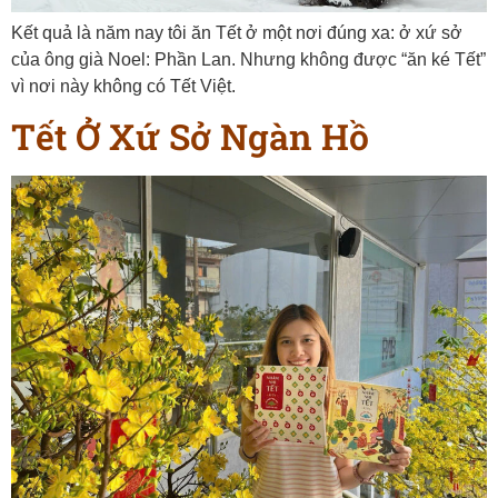
Kết quả là năm nay tôi ăn Tết ở một nơi đúng xa: ở xứ sở
của ông già Noel: Phần Lan. Nhưng không được “ăn ké Tết”
vì nơi này không có Tết Việt.
Tết Ở Xứ Sở Ngàn Hồ