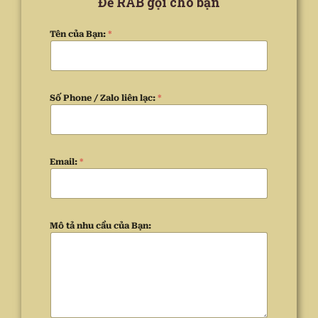
Để RAB gọi cho bạn
Tên của Bạn:
*
Số Phone / Zalo liên lạc:
*
Email:
*
Mô tả nhu cầu của Bạn: